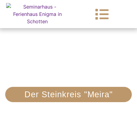
Seminare & Kurse
Der Steinkreis "Meira"